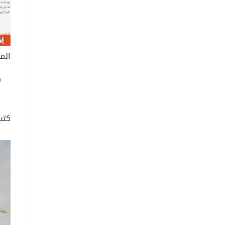
الم
كتب