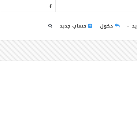
يد
دخول
حساب جديد