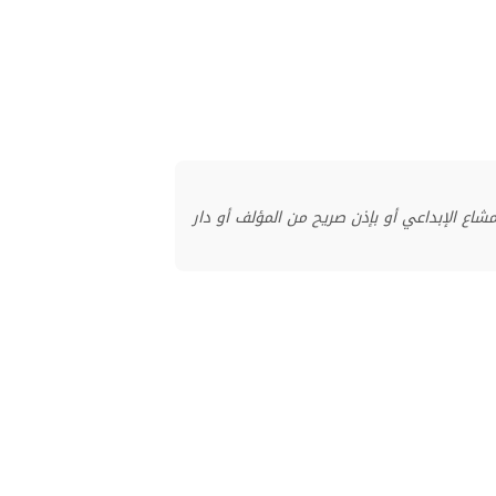
منشور بموجب ترخيص المشاع الإبداعي أو بإذن صريح من المؤلف أو دار