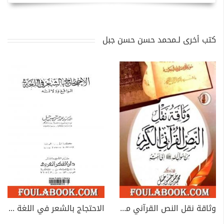
كتب أخرى لـمحمد حسن حسن جبل
وثاقة نقل النص القرآني من رسول الله صلى الله عليه وسلم إلى امته
الاحتجاج بالشعر في اللغة الواقع ودلالته