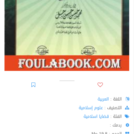
اللغة :
العربية
اﻟﺘﺼﻨﻴﻒ :
علوم إسلامية
الفئة :
قضايا اسلامية
ردمك :
الحجم : 19.8 Mo