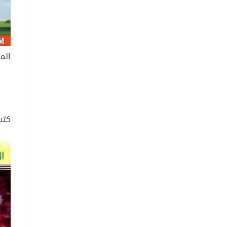
الم
كتب