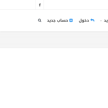
يد
دخول
حساب جديد