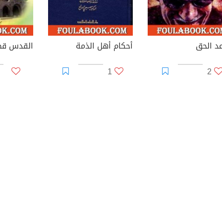
عد الحق
أحكام أهل الذمة
القدس قض
1
2