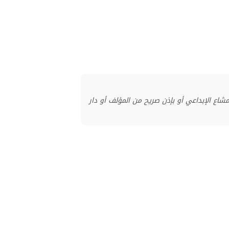
منشور بموجب ترخيص المشاع الإبداعي أو بإذن صريح من المؤلف أو دار