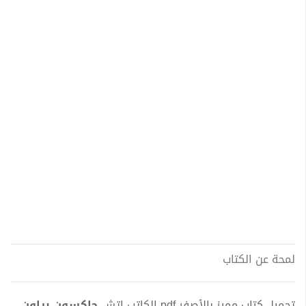
لمحة عن الكتاب
تحميل كتاب مميز بالأصفر pdf الكاتب إتش
جاكسون براون