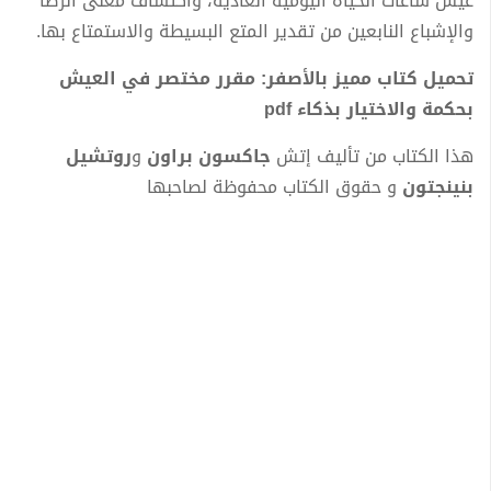
عيش ساعات الحياة اليومية العادية، واكتشاف معنى الرضا
والإشباع النابعين من تقدير المتع البسيطة والاستمتاع بها.
تحميل كتاب مميز بالأصفر: مقرر مختصر في العيش
بحكمة والاختيار بذكاء pdf
هذا الكتاب من تأليف إتش
جاكسون براون
و
روتشيل
بنينجتون
و حقوق الكتاب محفوظة لصاحبها