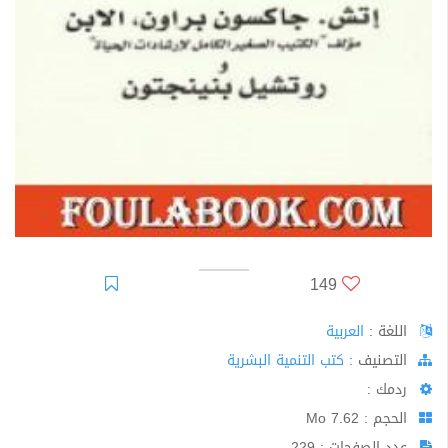
149
اللغة :
العربية
اﻟﺘﺼﻨﻴﻒ :
كتب التنمية البشرية
ردمك :
الحجم : 7.62 Mo
عدد الصفحات : 229