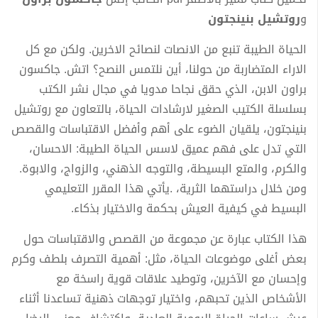
و
روتشيل بنينجتون
الحياة الطيبة تنبع من الانصات لنصائح الاخرين. ولكن مع كل
الاراء المتضاربة من حولنا، أين نلتمس النصح؟ اتش. جاكسون
براون الابن، الذي حقق نجاحا مدويا في مجال نشر الكتب
بسلسلة الكتيب الصغير لارشادات الحياة، بالتعاون مع روتشيل
بنينجتون، يلقيان الضوء على أهم وأفضل الاقتباسات والقصص
التي تدل على فهم عميق لاسس الحياة الطيبة: الاحسان،
والكرم، والمتع البسيطة، والتوجه الذهني، والزواج، والابوة.
ومن خلال دراستهما الثرية، .يأتي هذا المقرر التعليمي
البسيط في كيفية العيش بحكمة والاختيار بذكاء.
هذا الكتاب عبارة عن مجموعة من القصص والاقتباسات حول
بعض أغلى موضوعات الحياة، مثل: أهمية التصرف بلطف وكرم
وإحسان مع الآخرين، وتوطيد علاقات قوية راسخة مع
الأشخاص الذين تحبهم، واختيار توجهات ذهنية تساعدنا أثناء