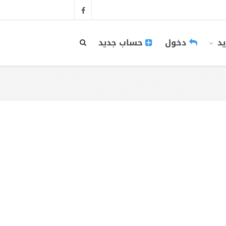
يد
دخول
حساب جديد