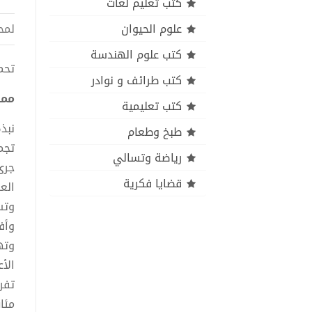
كتب تعليم لغات
علوم الحيوان
لمح
كتب علوم الهندسة
تحميل
كتب طرائف و نوادر
ممل
كتب تعليمية
نبذ
طبخ وطعام
رياضة وتسالي
جرى
قضايا فكرية
الع
وتس
وأف
وته
الأ
تفر
مئا