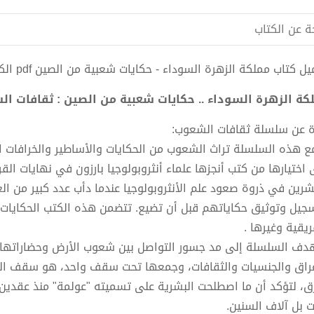
ة عن الكتاب
 كتاب مملكة الزهرة السوداء - حكايات شعبية من الصين pdf الكاتب ريف جيه ماكجوان دي دي
كة الزهرة السوداء .. حكايات شعبية من الصين : ثقافات الشع
ة عن سلسلة ثقافات الشعوب:
 اختيارها من كتب أنجزها علماء أنثروبولوجيا بارزون في نهايات الق
شرين في ذروة صعود علم الأنثروبولوجيا عندما دأب عدد كبير من 
جيل وتوثيق حكاياتهم قبل أن تضيع. تتضمن هذه الكتب الحكايات 
ريقية وغيرها .
دف السلسلة إلى مد جسور التواصل بين شعوب الأرض وحضاراتها، و
عراق والجنسيات والثقافات، وجمعها تحت سقف واحد، هو سقف الثق
ق، لتؤكد أن ما اصطلحت البشرية على تسميته "عولمة" منذ عقدين م
ت بل آلاف السنين.