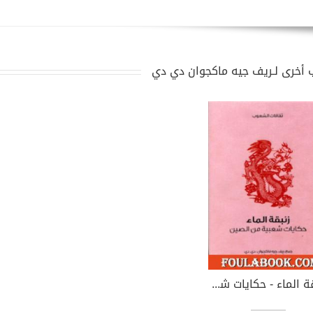
 أخرى لـريف جيه ماكجوان دي دي
زنبقة الماء - حكايات شعبية من الصين