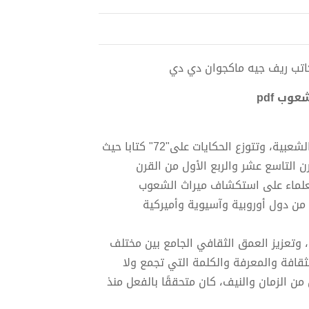
وب pdf
تجمع هذه السلسلة تراث الشعوب من الحكايات والأساطير والخرافات الشعبية، وتتوزع الحكايات على"72" كتابا حيث
رن التاسع عشر والربع الأول من القرن
العلماء على استكشاف ميراث الشعوب
من دول أوروبية وآسيوية وأميركية
تعزيز العمق الثقافي الجامع بين مختلف
افة والمعرفة والكلمة التي تجمع ولا
ن الزمان والنيف، كان متحققًا بالفعل منذ