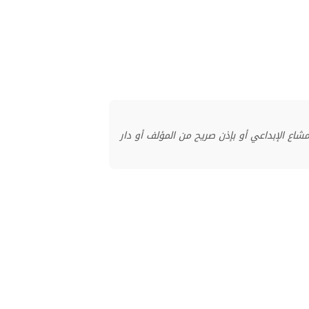
منشور بموجب ترخيص المشاع الإبداعي أو بإذن صريح من المؤلف أو دار