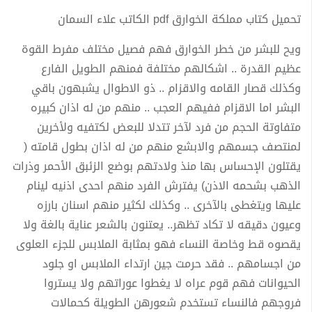
تحميل كتاب مملكة الخوارق pdf الكاتب علاء السمان
ويح للبشر من خطر الخوارق فهم فصيل مختلف مفرط القوة
عظيم القدرة .. اشكالهم مختلفة فمنهم الطويل الفارع
وكذلك قصار القامه والاقزام .. ذو الاطوال يشبهون باقي
البشر اما الاقزام ففيهم العجب .. منهم من له اذان كبيره
متفاوتة الحجم من فرد لآخر تتدلا للبعض لكتفيه ولأخرين
لمنتصف جسمهم والابشع منهم من له اذان بطول قامته (
يقتلون الإحساس بها منذ ولادتهم بوضع الزئبق الأحمر وذرات
الذهب بشحمه الاذن) يفترش الفرد منهم احدى اذنيه لينام
عليها ويتغطى بالآخرى .. وكذلك لكثير منهم اسنان بارزه
وعيون دقيقه لا تكاد تظهر.. يعتنون بالشعر عناية بالغة ولا
يقصوه قط وخاصة النساء فهو بمثابة الملابس للجزء العلوى
من اجسامهم .. فقد حرمت جين ارتداء الملابس او جلود
الحيوانات فهم قوم عراه لا يغطوا عوراتهم ولا يستروا
فروجهم فالنساء تستخدم شعورهن الطويلة كحمالات