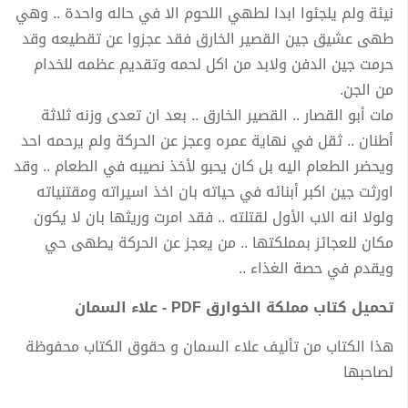
نيئة ولم يلجئوا ابدا لطهي اللحوم الا في حاله واحدة .. وهي
طهى عشيق جين القصير الخارق فقد عجزوا عن تقطيعه وقد
حرمت جين الدفن ولابد من اكل لحمه وتقديم عظمه للخدام
من الجن.
مات أبو القصار .. القصير الخارق .. بعد ان تعدى وزنه ثلاثة
أطنان .. ثقل في نهاية عمره وعجز عن الحركة ولم يرحمه احد
ويحضر الطعام اليه بل كان يحبو لأخذ نصيبه في الطعام .. وقد
اورثت جين اكبر أبنائه في حياته بان اخذ اسيراته ومقتنياته
ولولا انه الاب الأول لقتلته .. فقد امرت وريثها بان لا يكون
مكان للعجائز بمملكتها .. من يعجز عن الحركة يطهى حي
ويقدم في حصة الغذاء ..
تحميل كتاب مملكة الخوارق PDF - علاء السمان
هذا الكتاب من تأليف علاء السمان و حقوق الكتاب محفوظة
لصاحبها