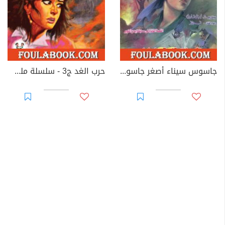
جاسوس سيناء أصغر جاسوس فى العالم
حرب الغد ج3 - سلسلة ملف المستقبل