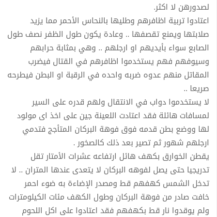
لصدورهن لا اكثر.
اعتادوا تربية اظافرهم وطليها بالنحاس الأحمر مما يزيد
صلابتها ويمنع تقصفها .. وعادة يكون طول الظفر نصف طول
الصابع سواء بأيديهم او ارجلهم .. وهي بمثابة حرابهم
وسيوفهم فهم يستخدموا اظافرهم في القتال فيضرب
المقاتل منهم عدوه ضربه واحده في الرقبة او البطن فيطرحه
صريعا ..
لا يستخدموا دواب في الانتقال ولهم قدره على السير
لمسافات هائلة فقد اعتادت اللعينة جين على اخذ اى مولود
لها ووضع بطن قدمه فوق فوهة البركان المتأجج فتدمي
ارجلهم شهور ثم تصير بعد ذلك كالصخور .
يقطن الخوارق بكهف هائل ارتفاعه عشرات الأمتار تقل
تدريجيا حتى يصل لفوهه البركان لا يتعدى عندها المتران .. لا
تدخل الشمس كهفهم قط ومصدر الإضاءة به ضوء احمر
خافت صادر من فوهة البركان وطول الكهف مئات الكيلومترات
ولم يوقدوا نار قط بكهفهم فقد اعتادوا على اكل اللحوم