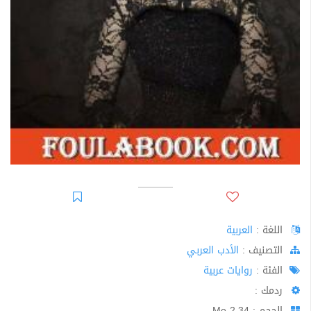
اللغة :
العربية
اﻟﺘﺼﻨﻴﻒ :
الأدب العربي
الفئة :
روايات عربية
ردمك :
الحجم : 2.34 Mo