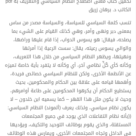
تحميل كتاب معنى اصطلاح النظام السياسي والتعريف به pdf
الكاتب د. برهان زريق
تنسب كلمة السياسي للسياسة، والسياسة مصدر من ساس
بمعنى دبر ونهى وأمر، وهي كذلك القيام على الشيء بما
يصلحه، فيقال: هو يسوس الدواب، إذا قام عليها وراضها،
والوالي يسوس رعيته، يقال: سست الرعية إذا أمرتها
ونهيتها، ويظهر النظام السياسي من خلال هذا التعريف،
وكأنه كأي كُلٍّ نظامي آخر، أي وكأنه لا يتفرد بأية خاصة تميزه
عن الأنظمة الأخرى، ولكن للنظام السياسي خصائص فريدة،
وأهمها قيامه على علاقة بين الحكام والمحكومين، بحيث
يستطيع الحكام أن يكرهوا المحكومين على طاعة أوامرهم،
وحيث لا يكون مثل هذا القهر – كما يسميه ابن خلدون – لا
يكون نظام سياسي، ولذلك يعرف (ألموند) النظام السياسي:
((بأنه نظام التفاعلات الذي يوجد في جميع المجتمعات
المستقلة، والذي يقوم بوظائف التوحيد والتكيف، ويؤديها
في الداخل وتجاه المجتمعات الأخرى، ويمارس هذه الوظائف