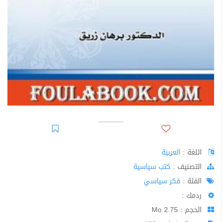
اللغة :
العربية
اﻟﺘﺼﻨﻴﻒ :
كتب سياسية
الفئة :
فكر سياسي
ردمك :
الحجم : 2.75 Mo