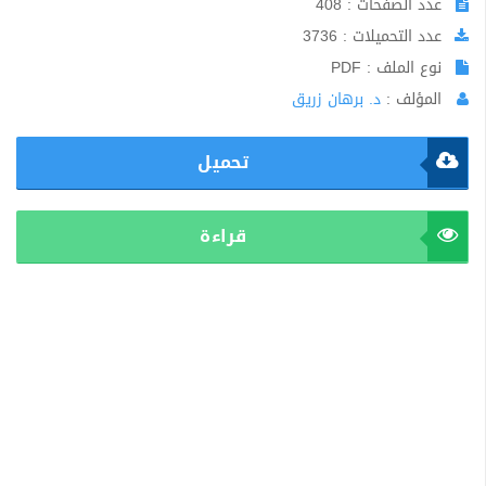
عدد الصفحات : 408
عدد التحميلات : 3736
نوع الملف : PDF
المؤلف :
د. برهان زريق
تحميل
قراءة