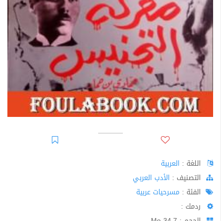
اللغة :
العربية
اﻟﺘﺼﻨﻴﻒ :
الأدب العربي
الفئة :
مسرحيات عربية
ردمك :
الحجم : 34.7 Mo