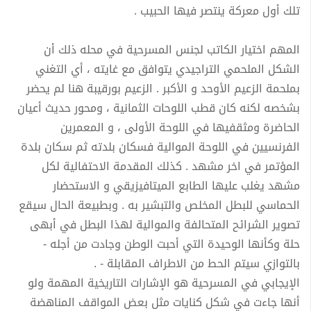
تلك أول معركة ينتصر فيها الحبيب .
المهم اختيار الكاتب لجنس المسرحية في محله ذلك أن
الشكل الملحمي التراجيدي يتوافق مع غايته ، أي التغني
بملحمة الزعيم الأوحد و الأكبر . الزعيم بورقيبة هنا لم يحضر
بشخصه لكنه كان قطب اللوحات الثمانية ، ومحور حديث أعيان
الحاضرة ومثقفيها في اللوحة الأولى ، و المعمرين
الفرنسيين في اللوحة الموالية فسكان بلدته ثم سكان بلدة
المؤتمر في اخر مشهد . كذلك المقدمة الاحتفالية لكل
مشهد يغلب عليها الطابع الميتافيزيقي و الاستحضار
الحماسي للبطل المخلص والتبشير به . وبطبيعة الحال سيقع
تصوير الشرائح المتحالفة والموالية لهذا البطل في أبهى
حلة وكأنها الوحيدة التي أحبت الوطن وجادت من أجله -
بالتوازي سيتم الحط من الاطراف المقابلة - .
الإيجابي في المسرحية هو الإشارات التاريخية المهمة ولو
أنها جاءت في شكل كنايات مثل بعض المواقف المناهضة