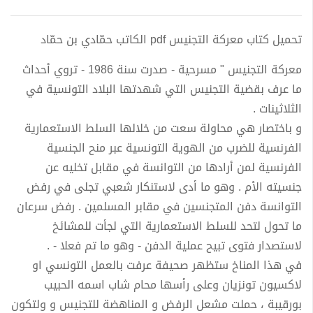
تحميل كتاب معركة التجنيس pdf الكاتب حمّادي بن حمّاد
معركة التجنيس " مسرحية - صدرت سنة 1986 - تروي أحداث
ما عرف بقضية التجنيس التي شهدتها البلاد التونسية في
الثلاثينات .
و باختصار هي محاولة سعت من خلالها السلط الاستعمارية
الفرنسية للضرب من الهوية التونسية عبر منح الجنسية
الفرنسية لمن أرادها من التوانسة في مقابل تخليه عن
جنسيته الأم . وهو ما أدى لاستنكار شعبي تجلى في رفض
التوانسة دفن المتجنسين في مقابر المسلمين . رفض سرعان
ما تحول لتحد للسلط الاستعمارية التي لجأت للمشائخ
لاستصدار فتوى تبيح عملية الدفن - وهو ما تم فعلا - .
في هذا المناخ ستظهر صحيفة عرفت بالعمل التونسي او
لاكسيون تونزيان وعلى رأسها محام شاب اسمه الحبيب
بورقيبة ، حملت مشعل الرفض و المناهضة للتجنيس و ولتكون