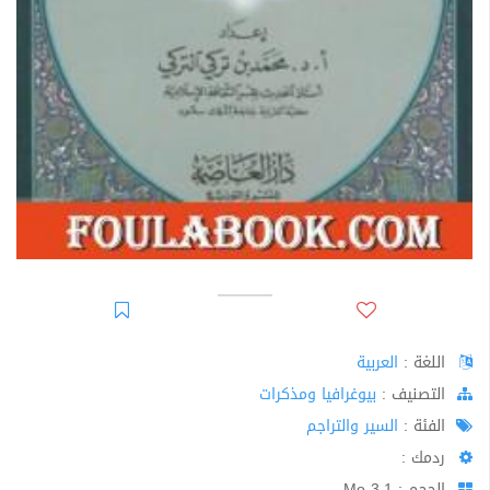
اللغة :
العربية
اﻟﺘﺼﻨﻴﻒ :
بيوغرافيا ومذكرات
الفئة :
السير والتراجم
ردمك :
الحجم : 3.1 Mo