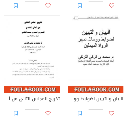
البيان والتبيين لضوابط ووسائل تمييز الرواة المهملين
تخريج المجلس الثاني من أمالي المخلدي الحسن بن أحمد بن محمد المخلدي المتوفي سنة 389هـ