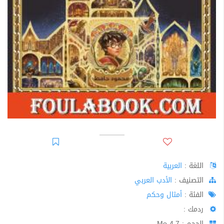
اللغة :
العربية
اﻟﺘﺼﻨﻴﻒ :
الأدب العربي
الفئة :
أمثال وحكم
ردمك :
الحجم : 4.7 Mo