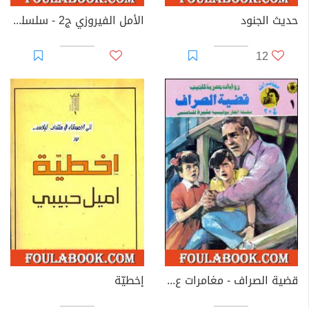
حديث الجنود
الأمل الفيروزي ج2 - سلسلة ملف المستقبل
12
قضية الصراف - مغامرات ع×2
إخطيّة