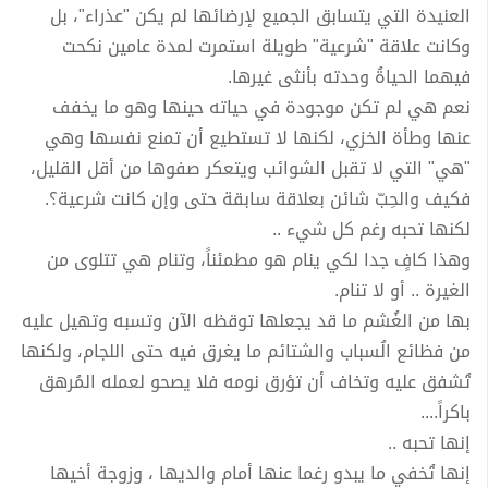
العنيدة التي يتسابق الجميع لإرضائها لم يكن "عذراء"، بل
وكانت علاقة "شرعية" طويلة استمرت لمدة عامين نكحت
فيهما الحياةُ وحدته بأنثى غيرها.
نعم هي لم تكن موجودة في حياته حينها وهو ما يخفف
عنها وطأة الخزي، لكنها لا تستطيع أن تمنع نفسها وهي
"هي" التي لا تقبل الشوائب ويتعكر صفوها من أقل القليل،
فكيف والحِبّ شائن بعلاقة سابقة حتى وإن كانت شرعية؟.
لكنها تحبه رغم كل شيء ..
وهذا كافٍ جدا لكي ينام هو مطمئناً، وتنام هي تتلوى من
الغيرة .. أو لا تنام.
بها من الغُشم ما قد يجعلها توقظه الآن وتسبه وتهيل عليه
من فظائع الُسباب والشتائم ما يغرق فيه حتى اللجام، ولكنها
تُشفق عليه وتخاف أن تؤرق نومه فلا يصحو لعمله المُرهق
باكراً....
إنها تحبه ..
إنها تُخفي ما يبدو رغما عنها أمام والديها ، وزوجة أخيها