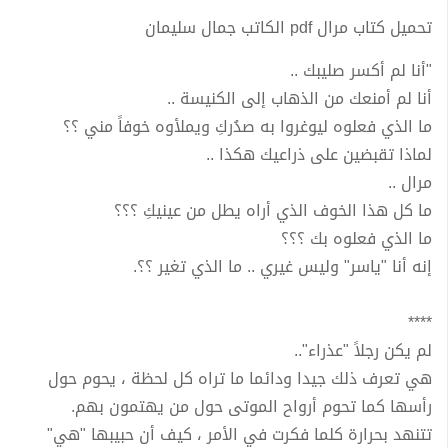
تحميل كتاب مرال pdf الكاتب جمال سليمان
"أنا لم أكسر صليبك ..
أنا لم أمنعك من الذهاب إلى الكنيسة ..
ما الذي فعلوه ليوغروا به صدُركِ ويملأوه خوفاً مني ؟؟
لماذا تقبضين على ذراعيك هكذا ..
مرال ..
ما كل هذا الخوف الذي أراه يطل من عينيكِ ؟؟؟
ما الذي فعلوه بك ؟؟؟
إنه أنا "ياسر" وليس غيري .. ما الذي تغير ؟؟.
****
لم يكن رجلاً "عذراء"..
هي تعرف ذلك جيدا ودائما ما تراه كل لحظة ، يحوم حول
رأسها كما تحوم أرواح الموتى حول من يهتمون بهم.
تتنهد بحرارة كلما فكرت في الأمر ، كيف أن حبيبها "هي"