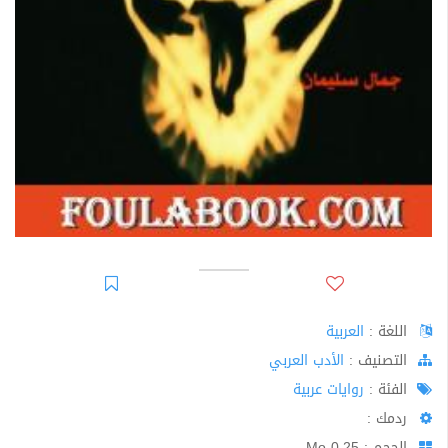
اللغة :
العربية
اﻟﺘﺼﻨﻴﻒ :
الأدب العربي
الفئة :
روايات عربية
ردمك :
الحجم : 0.25 Mo