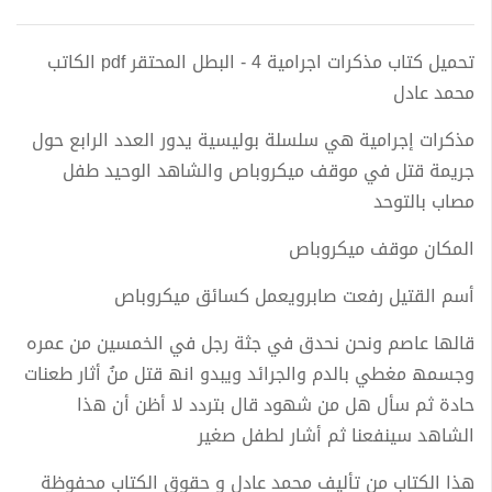
تحميل كتاب مذكرات اجرامية 4 - البطل المحتقر pdf الكاتب
محمد عادل
مذكرات إجرامية هي سلسلة بوليسية يدور العدد الرابع حول
جريمة قتل في موقف ميكروباص والشاهد الوحيد طفل
مصاب بالتوحد
اﻟﻤﻜﺎن ﻣﻮﻗﻒ ﻣﯿﻜﺮوﺑﺎص
أﺳﻢ اﻟﻘﺘﯿﻞ رﻓﻌﺖ ﺻﺎﺑﺮوﯾﻌﻤﻞ ﻛﺴﺎﺋﻖ ﻣﯿﻜﺮوﺑﺎص
ﻗﺎﻟﮭﺎ ﻋﺎﺻﻢ وﻧﺤﻦ ﻧﺤﺪق ﻓﻲ ﺟﺜﺔ رﺟﻞ ﻓﻲ اﻟﺨﻤﺴﯿﻦ ﻣﻦ ﻋﻤﺮه
وﺟﺴﻤﮫ ﻣﻐﻄﻲ ﺑﺎﻟﺪم واﻟﺠﺮاﺋﺪ وﯾﺒﺪو اﻧﮫ ﻗﺘﻞ ﻣﻦُ أﺛﺎر ﻃﻌﻨﺎت
ﺣﺎدة ثم سأل ھﻞ ﻣﻦ ﺷﮭﻮد ﻗﺎل ﺑﺘﺮدد ﻻ أﻇﻦ أن ھﺬا
اﻟﺸﺎھﺪ ﺳﯿﻨﻔﻌﻨﺎ ﺛﻢ أﺷﺎر ﻟﻄﻔﻞ ﺻﻐﯿﺮ
هذا الكتاب من تأليف محمد عادل و حقوق الكتاب محفوظة