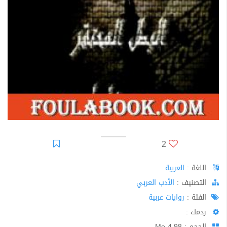
2
اللغة :
العربية
اﻟﺘﺼﻨﻴﻒ :
الأدب العربي
الفئة :
روايات عربية
ردمك :
الحجم : 4.98 Mo