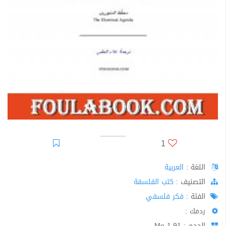
1
اللغة :
العربية
اﻟﺘﺼﻨﻴﻒ :
كتب الفلسفة
الفئة :
فكر فلسفي
ردمك :
الحجم : 1.91 Mo