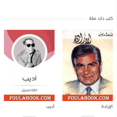
كتب ذات صلة
الإرادة
أديب