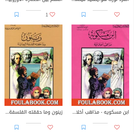
1
ابن مسكويه - مذاهب أخلاقية
زينون وما حققته الفلسفة اليونانية