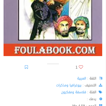
1
اللغة :
العربية
اﻟﺘﺼﻨﻴﻒ :
بيوغرافيا ومذكرات
الفئة :
فلاسفة ومفكرون
ردمك :
الحجم : 4.59 Mo