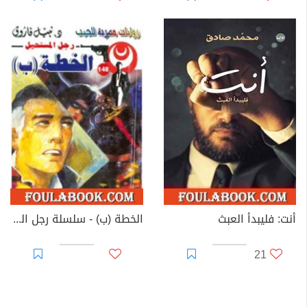
أنت: فليبدأ العبث
الخطة (ب) - سلسلة رجل المستحيل
21