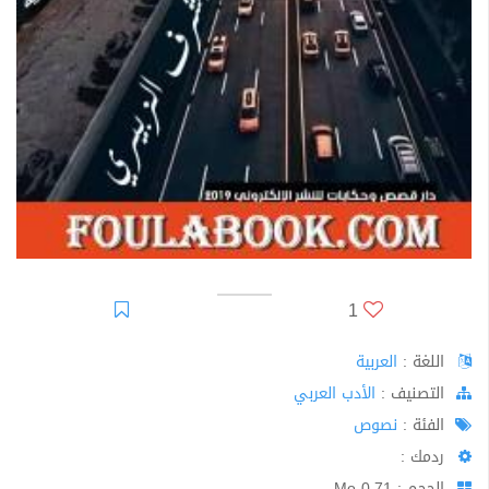
1
اللغة :
العربية
اﻟﺘﺼﻨﻴﻒ :
الأدب العربي
الفئة :
نصوص
ردمك :
الحجم : 0.71 Mo