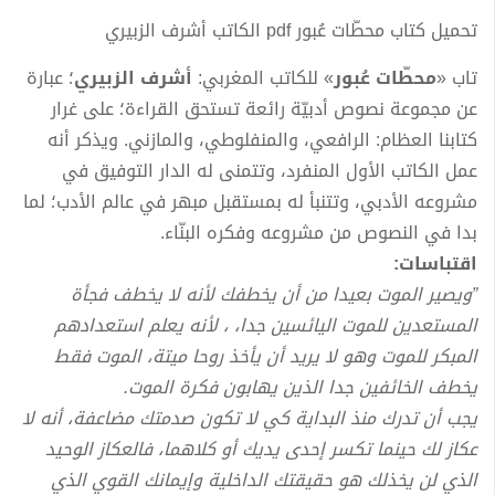
تحميل كتاب محطّات عُبور pdf الكاتب أشرف الزبيري
تاب «
محطّات عُبور
» للكاتب المغربي:
أشرف الزبيري
؛ عبارة
عن مجموعة نصوص أدبيّة رائعة تستحق القراءة؛ على غرار
كتابنا العظام: الرافعي، والمنفلوطي، والمازني. ويذكر أنه
عمل الكاتب الأول المنفرد، وتتمنى له الدار التوفيق في
مشروعه الأدبي، وتتنبأ له بمستقبل مبهر في عالم الأدب؛ لما
بدا في النصوص من مشروعه وفكره البنّاء.
اقتباسات:
”ويصير الموت بعيدا من أن يخطفك لأنه لا يخطف فجأة
المستعدين للموت اليائسين جدا، ، لأنه يعلم استعدادهم
المبكر للموت وهو لا يريد أن يأخذ روحا ميتة، الموت فقط
يخطف الخائفين جدا الذين يهابون فكرة الموت.
يجب أن تدرك منذ البداية كي لا تكون صدمتك مضاعفة، أنه لا
عكاز لك حينما تكسر إحدى يديك أو كلاهما، فالعكاز الوحيد
الذي لن يخذلك هو حقيقتك الداخلية وإيمانك القوي الذي