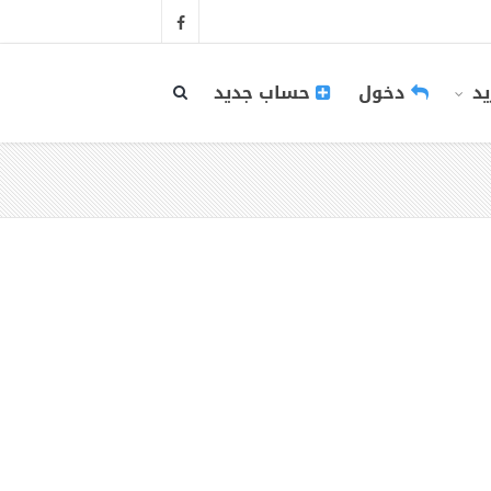
يد
دخول
حساب جديد