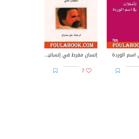
 اسم الوردة
إنسان مفرط في إنسانيته - ج2
7