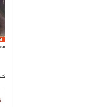
مصاد
كتب