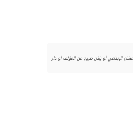
منشور بموجب ترخيص المشاع الإبداعي أو بإذن صريح من المؤلف أو دار