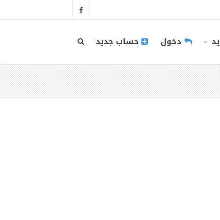
يد
دخول
حساب جديد