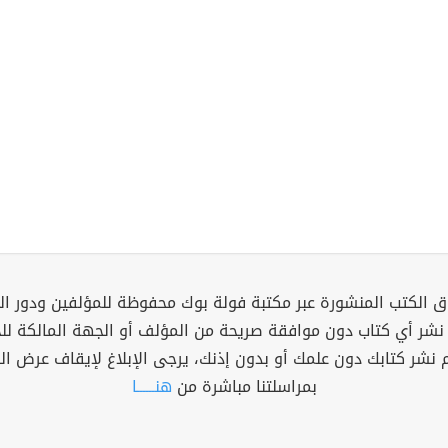
 الكتب المنشورة عبر مكتبة فولة بوك محفوظة للمؤلفين ودور ال
 نشر أي كتاب دون موافقة صريحة من المؤلف أو الجهة المالكة ل
م نشر كتابك دون علمك أو بدون إذنك، يرجى الإبلاغ لإيقاف عرض ال
بمراسلتنا مباشرة من
هنــــــا