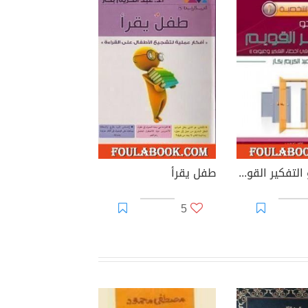
خطوة نحو التفكير القويم
طفل يقرأ
5