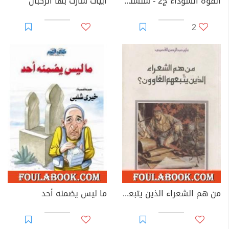
القوة السوداء ج2 - سلسلة ملف المستقبل
أبيات سارت بها الركبان
2
من هم الشعراء الذين يتبعهم الغاوون
ما ليس يضمنه أحد