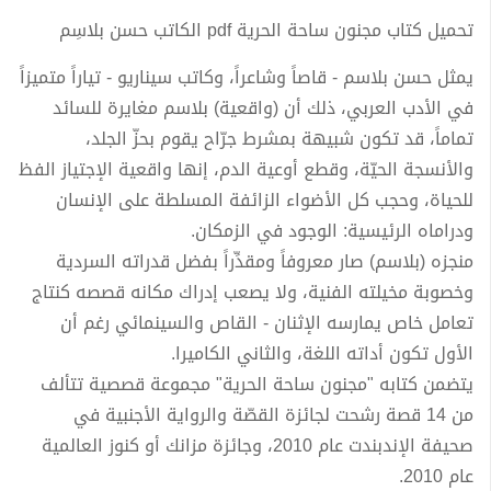
تحميل كتاب مجنون ساحة الحرية pdf الكاتب حسن بلاسِم
يمثل حسن بلاسم - قاصاً وشاعراً، وكاتب سيناريو - تياراً متميزاً
في الأدب العربي، ذلك أن (واقعية) بلاسم مغايرة للسائد
تماماً، قد تكون شبيهة بمشرط جرّاح يقوم بحزّ الجلد،
والأنسجة الحيّة، وقطع أوعية الدم، إنها واقعية الإجتياز الفظ
للحياة، وحجب كل الأضواء الزائفة المسلطة على الإنسان
ودراماه الرئيسية: الوجود في الزمكان.
منجزه (بلاسم) صار معروفاً ومقدِّراً بفضل قدراته السردية
وخصوبة مخيلته الفنية، ولا يصعب إدراك مكانه قصصه كنتاج
تعامل خاص يمارسه الإثنان - القاص والسينمائي رغم أن
الأول تكون أداته اللغة، والثاني الكاميرا.
يتضمن كتابه "مجنون ساحة الحرية" مجموعة قصصية تتألف
من 14 قصة رشحت لجائزة القصّة والرواية الأجنبية في
صحيفة الإندبندت عام 2010، وجائزة مزانك أو كنوز العالمية
عام 2010.