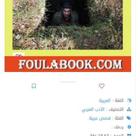
اللغة :
العربية
اﻟﺘﺼﻨﻴﻒ :
الأدب العربي
الفئة :
قصص عربية
ردمك :
الحجم : 18.63 Mo