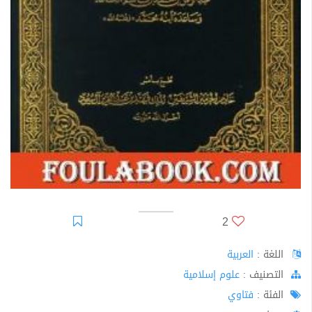
2
اللغة :
العربية
اﻟﺘﺼﻨﻴﻒ :
علوم إسلامية
الفئة :
فتاوي