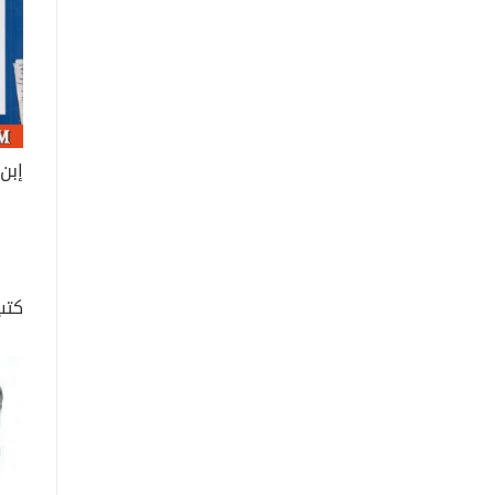
إبن
كتب