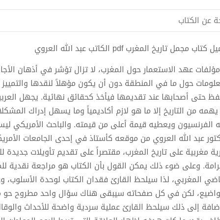
ة عن الكتاب
كتاب مجمل تاريخ المغرب pdf الكاتب عبد الله العروي
مؤلفات عهد الاستعمار حول المغرب، لا تزال تؤشر في أذهان الأجا
علومات حول ما في المنطقة دون أن يكون مؤهلاً لنقدها والتمييز ب
فظ حتى أصحابها عند تقديمها فيأخذ كحقائق نهائية. يجهل العربية
 يهمه من التاريخ إلا ما هو لازم أكاديمياً وما يسهل إدراك المشك
ه الفرنسيون ويعطيه قيمة أعلى من قيمته. والباحث الأمريكي ليس إ
كتور عبد الله العروي من موقعه كأستاذ في إحدى الجامعات الأمريك
ية مغربية على تاريخ المغرب، مقتصراً على تقديم تأويلات جديدة للأ
امة. وعلى ضوء ذلك يمكن القول بأن الكتاب هو مراجعة نقدية للمؤ
اضي المغربي، لذا سيلحظ القارئ فقدان الكتاب لوحدة الأسلوب، و
واضيع، لكن في كل صفحاته سيبقى هناك سؤال واحد مطروح حو مصد
إضافة إلى ذلك سيلحظ القارئ عملية سردية واضحة للأحداث والوق