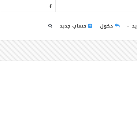
يد
دخول
حساب جديد