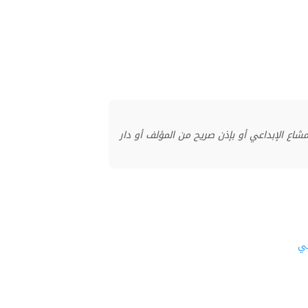
منشور بموجب ترخيص المشاع الإبداعي أو بإذن صريح من المؤلف أو دار
مي