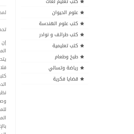
كتب تعليم لغات
علوم الحيوان
لمح
كتب علوم الهندسة
تحميل 
كتب طرائف و نوادر
إن 
كتب تعليمية
الم
طبخ وطعام
يتح
فلا
رياضة وتسالي
كتب
قضايا فكرية
الد
نظر
وصر
للم
الم
بال