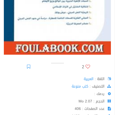
2
اللغة :
العربية
اﻟﺘﺼﻨﻴﻒ :
كتب منوعة
ردمك :
الحجم : 2.07 Mo
عدد الصفحات : 406