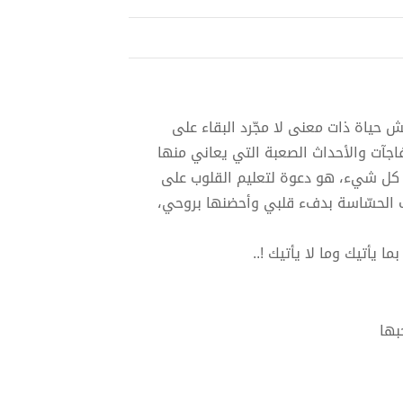
 حياة ذات معنى لا مجّرد البقاء على
فاجآت والأحداث الصعبة التي يعاني منها
ي كل شيء، هو دعوة لتعليم القلوب على
وب الحسّاسة بدفء قلبي وأحضنها بروحي،
ما يأتيك وما لا يأتيك !..
بها