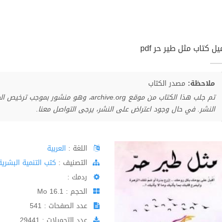
ل كتاب مثل طير حر pdf
ملاحظة:
مصدر الكتاب
تم جلب هذا الكتاب من موقع archive.org، وهو 
النشر. في حال وجود اعتراض على النشر، يرجى التواصل معنا.
اللغة :
العربية
اﻟﺘﺼﻨﻴﻒ :
كتب التنمية البشرية
ردمك :
الحجم : 16.1 Mo
عدد الصفحات : 541
عدد التحميلات : 29441