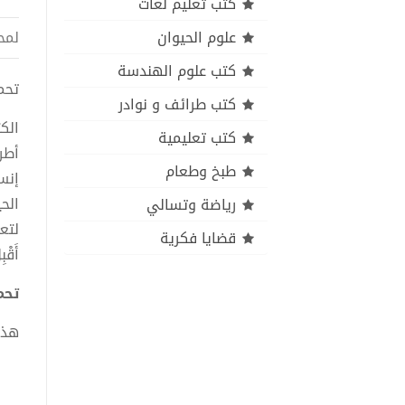
كتب تعليم لغات
علوم الحيوان
لمح
كتب علوم الهندسة
تحميل 
كتب طرائف و نوادر
الك
كتب تعليمية
أطر
طبخ وطعام
إنس
الح
رياضة وتسالي
لتع
قضايا فكرية
أَقْ
تحميل
هذا