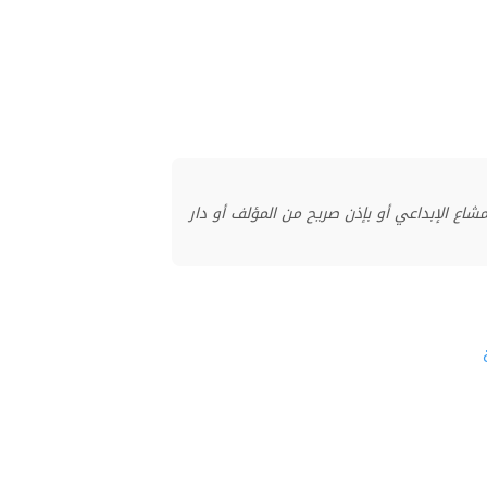
منشور بموجب ترخيص المشاع الإبداعي أو بإذن صريح من المؤلف أو دار