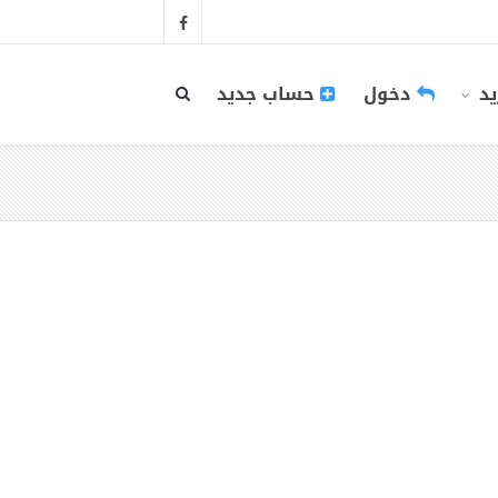
يد
دخول
حساب جديد