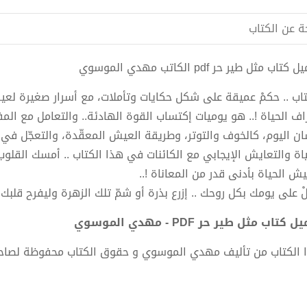
ة عن الكتاب
كتاب مثل طير حر pdf الكاتب مهدي الموسوي
تاب .. حكمْ عميقة على شكل حكايات وتأملات، مع أسرار صغيرة لعيش
اف الحياة !.. هو يوميات إكتساب القوة الهادئة.. والتعامل مع الم
ان اليوم، كالخوف والتوتر، وطريقة العيش المعقّدة، والتعجّل ف
ياة والتعايش الإيجابي مع الكائنات في هذا الكتاب .. أمسك القل
يش الحياة بأدنى قدر من المعاناة !..
بِلْ على يومك بكل روحك .. إزرع بذرة أو شمّ تلك الزهرة وليفرح قلبك ب
 كتاب مثل طير حر PDF - مهدي الموسوي
 الكتاب من تأليف مهدي الموسوي و حقوق الكتاب محفوظة لصاح