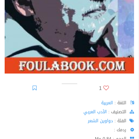
1
اللغة :
العربية
اﻟﺘﺼﻨﻴﻒ :
الأدب العربي
الفئة :
دواوين الشعر
ردمك :
الحجم : 0.84 Mo