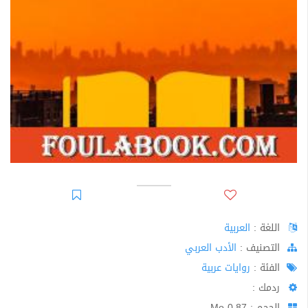
اللغة :
العربية
اﻟﺘﺼﻨﻴﻒ :
الأدب العربي
الفئة :
روايات عربية
ردمك :
الحجم : 0.87 Mo