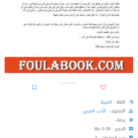
اللغة :
العربية
اﻟﺘﺼﻨﻴﻒ :
الأدب العربي
ردمك :
الحجم : 0.09 Mo
عدد الصفحات : 2