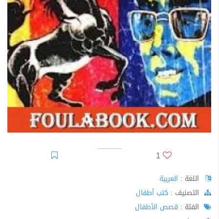
1
اللغة :
العربية
اﻟﺘﺼﻨﻴﻒ :
كتب أطفال
الفئة :
قصص الأطفال