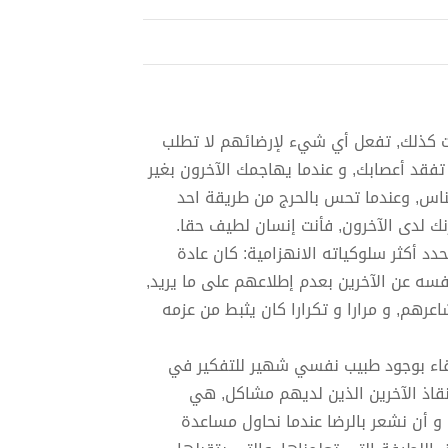
نت كذلك, تفعل أي شيء لإرضائهم لا تطلب
تفقد أعصابك, و عندما يهاجمك الآخرون بغير
لناس, وعندما تحس بالحرج من طريقة احد
حزنك لدى الآخرون, فأنت إنسان لطيف حقا.
دد أكثر سلوكياته الانهزامية: كان عادة
فسه عن الآخرين بعدم إطلاعهم على ما يريد,
عرهم, و مرارا و تكرارا كان يثبط من عزمه
قاء بوجود طبيب نفسي شهير للتفكير في
قاذ الآخرين الذين لديهم مشاكل, هي
و أن نشعر بالرضا عندما نحاول مساعدة