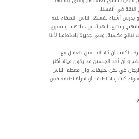
رق اللطيفة التي تعلمناها, والتي يتقبلها
م الثقة في أنفسنا.
يدرس أشياء يفعلها الناس اللطفاء بنية
اتهم, وتنتزع البهجة من حياتهم. و تسرق
نتائج عكسية, وهي جديرة باهتمامنا لأننا
رك الكاتب أن كلا الجنسين يتعامل مع
, و أن أحد الجنسين قد يكون ميالا أكثر
الرجال كي يكن لطيفات, وان معظم الناس
واء كنت رجلا لطيفا, أو امرأة لطيفة فمن
ا