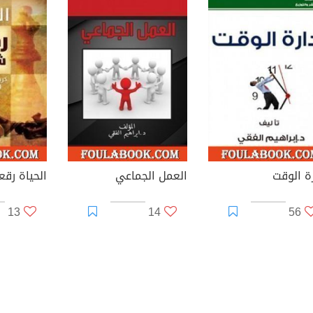
رة الوقت
العمل الجماعي
الحياة رق
13
14
56