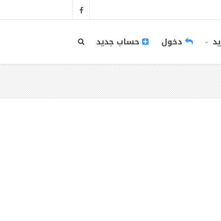
يد
دخول
حساب جديد