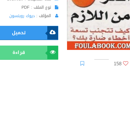
نوع الملف : PDF
المؤلف :
ديوك روبنسون
تحميل
قراءة
158