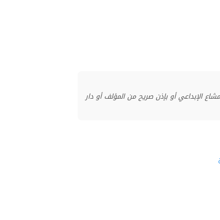
منشور بموجب ترخيص المشاع الإبداعي أو بإذن صريح من المؤلف أو دار