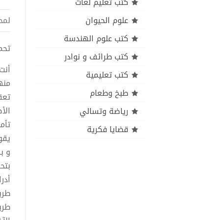
كتب تعليم لغات
علوم الحيوان
لمح
كتب علوم الهندسة
تحميل
كتب طرائف و نوادر
أنت
كتب تعليمية
منه
طبخ وطعام
تعق
الأ
رياضة وتسالي
تأم
قضايا فكرية
يقو
و ب
بتح
أدر
طري
طري