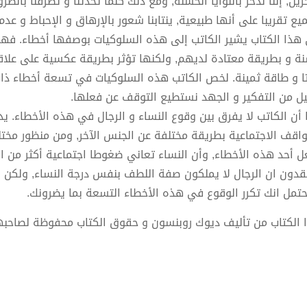
رين, إننا نذخر بالنوايا الحسنة, ومع ذلك كلما تحدثنا و تصرفنا بالط
ميع تقريبا على أنها طبيعية, ينتابنا شعور بالإرهاق و الإحباط و عد
هذا الكتاب يشير الكاتب إلى هذه السلوكيات بوصفها أخطاء. فهو 
ة و بطريقة معتادة لديهم, ولكنها تؤثر بطريقة عكسية على علاق
ا و طاقة ثمينة. لخص الكاتب هذه السلوكيات في تسعة أخطاء ذات 
يل من التفكير و الجهد نستطيع التوقف عن فعلها.
 أن الكاتب لا يفرق بين وقوع النساء و الرجال في هذه الأخطاء. يد
واقف الاجتماعية بطريقة مختلفة عن الجنس الآخر, ومن منظور مختلف
ل أحد هذه الأخطاء, وأن النساء تعاني ضغوطا اجتماعية أكثر من 
قدون ان الرجال لا يملكون صفة اللطف بنفس درجة النساء, ولكن س
حتمل انك تكرر الوقوع في هذه الأخطاء التسعة بما يضرونك.
 الكتاب من تأليف ديوك روبنسون و حقوق الكتاب محفوظة لصاحبه