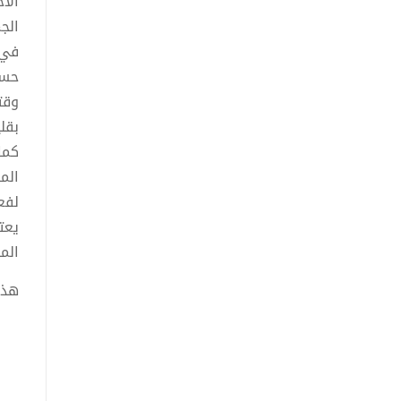
الآخ
الج
في 
حسن
وقت
بقل
كما
الم
لفع
يعت
الم
هذا