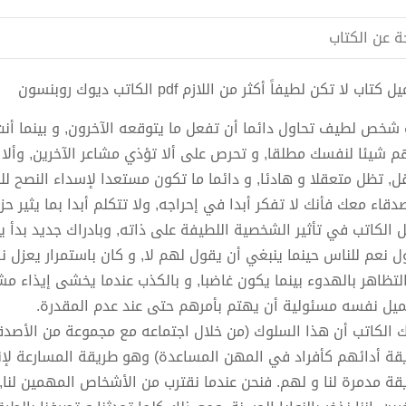
ة عن الكتاب
 كتاب لا تكن لطيفاً أكثر من اللازم pdf الكاتب ديوك روبنسون
 شخص لطيف تحاول دائما أن تفعل ما يتوقعه الآخرون, و بينما أ
م شيئا لنفسك مطلقا, و تحرص على ألا تؤذي مشاعر الآخرين, وألا 
ل, تظل متعقلا و هادئا, و دائما ما تكون مستعدا لإسداء النصح ل
صدقاء معك فأنك لا تفكر أبدا في إحراجه, ولا تتكلم أبدا بما يثير 
ل الكاتب في تأثير الشخصية اللطيفة على ذاته, وبادراك جديد بدأ يح
ل نعم للناس حينما ينبغي أن يقول لهم لا, و كان باستمرار يعزل ن
التظاهر بالهدوء بينما يكون غاضبا, و بالكذب عندما يخشى إيذاء مشا
ميل نفسه مسئولية أن يهتم بأمرهم حتى عند عدم المقدرة.
ك الكاتب أن هذا السلوك (من خلال اجتماعه مع مجموعة من الأصد
قة أدائهم كأفراد في المهن المساعدة) وهو طريقة المسارعة لإن
قة مدمرة لنا و لهم. فنحن عندما نقترب من الأشخاص المهمين لنا, 