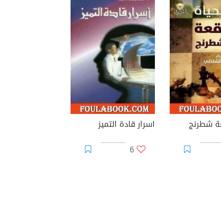
عة شطرنج
اسرار قادة التميز
6