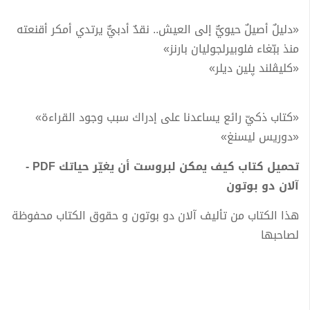
«دليلٌ أصيلٌ حيويٌّ إلى العيش.. نقدٌ أدبيٌّ يرتدي أمكر أقنعته
منذ ببّغاء فلوبيرلجوليان بارنز»
«كليڤلند پلين ديلر»
«كتاب ذكيّ رائع يساعدنا على إدراك سبب وجود القراءة»
«دوريس ليسنغ»
تحميل كتاب كيف يمكن لبروست أن يغيّر حياتك PDF -
آلان دو بوتون
هذا الكتاب من تأليف آلان دو بوتون و حقوق الكتاب محفوظة
لصاحبها