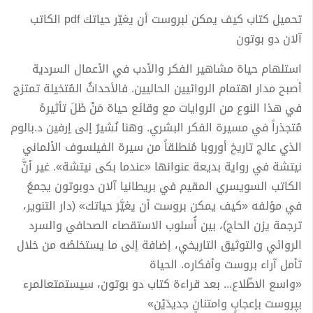
تحميل كتاب كيف يمكن لبروست أن يغيّر حياتك pdf الكاتب
آلان دو بوتون
استلهام حياة مشاهير الفكر والأدب في الأعمال السردية
أصبح مدار اهتمام الروائيين الحاليين. فالأحداثُ المُتخيلة تمتزج
في هذا النوع من الروايات مع وقائع حياة مَنْ ظَلَ تأثيرهُ
مُتجذراً في مسيرة الفكر البشري. وهنا نُشيرُ إلى إرفين د.بالوم
الذي عالج تاريخ أوروبا مُنطلقاً من سيرة الفيلسوف الألماني
نيتشة في رواية بديعة عنوانها «عندما بكى نيتشة». غير أنَّ
الكاتب السويسري المقيم في بريطانيا آلان دوبوتون يجمعُ
في مؤلفه «كيف يمكن بروست أن يغيَّرَ حياتك» (دار التنوير،
ترجمة يزن الحاج)، بين أُسلوب الاستقصاء الصحافي والسرد
الروائي والتوثيق التاريخي، إضافة إلى ما يستخلصُه من خلال
تأمل آراء بروست وأفكاره. الحياة
«واسع الاطّلاع... بعد قراءة كتاب دو بوتون، سيستمتعالمرء
بپروست بإعجابٍ وامتنانٍ جديدَيْن»