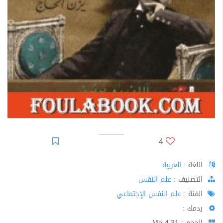
4
اللغة :
العربية
اﻟﺘﺼﻨﻴﻒ :
علم النفس
الفئة :
علم النفس الإجتماعي
ردمك :
الحجم : 4.31 Mo