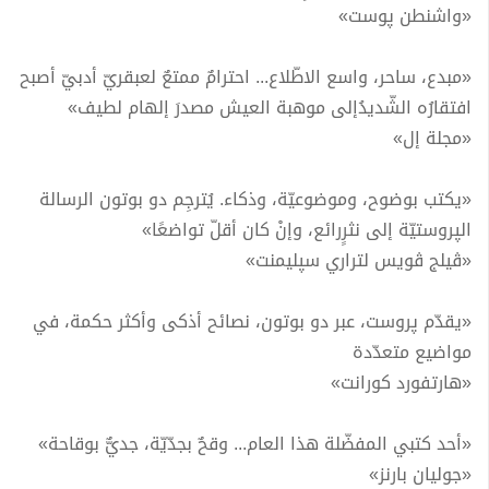
«واشنطن پوست»
«مبدع، ساحر، واسع الاطّلاع... احترامٌ ممتعٌ لعبقريّ أدبيّ أصبح
افتقارُه الشّديدُإلى موهبة العيش مصدرَ إلهام لطيف»
«مجلة إل»
«يكتب بوضوح، وموضوعيّة، وذكاء. يُترجِم دو بوتون الرسالة
الپروستيّة إلى نثرٍرائع، وإنْ كان أقلّ تواضعًا»
«ڤيلج ڤويس لتراري سپليمنت»
«يقدّم پروست، عبر دو بوتون، نصائح أذكى وأكثر حكمة، في
مواضيع متعدّدة
«هارتفورد كورانت»
«أحد كتبي المفضّلة هذا العام... وقحٌ بجدّيّة، جديٌّ بوقاحة»
«جوليان بارنز»