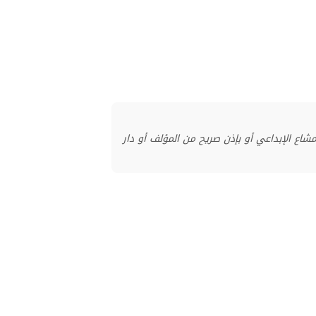
منشور بموجب ترخيص المشاع الإبداعي أو بإذن صريح من المؤلف أو دار