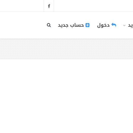
يد
دخول
حساب جديد