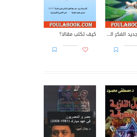
اتجاهات تجديد الفكر العقدي عند أهل السنة في العصر الحديث - الأستاذ محمد المبارك نموذجا
كيف تكتب مقالا؟