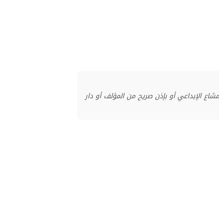
منشور بموجب ترخيص المشاع الإبداعي أو بإذن صريح من المؤلف أو دار