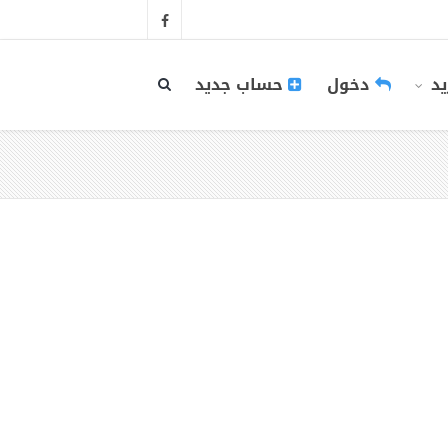
يد
دخول
حساب جديد