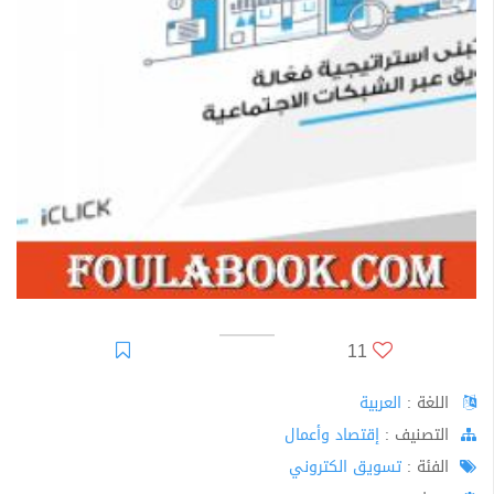
11
اللغة :
العربية
اﻟﺘﺼﻨﻴﻒ :
إقتصاد وأعمال
الفئة :
تسويق الكتروني