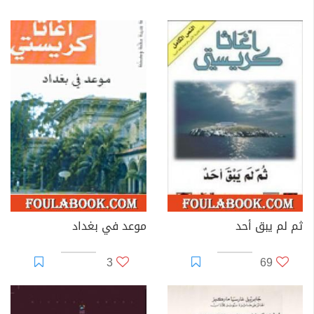
ثم لم يبق أحد
موعد في بغداد
3
69