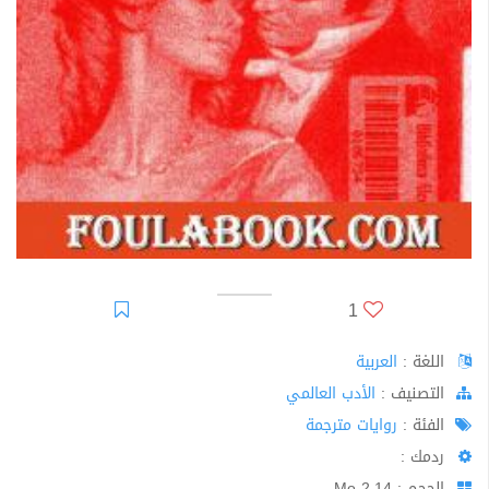
1
اللغة :
العربية
اﻟﺘﺼﻨﻴﻒ :
الأدب العالمي
الفئة :
روايات مترجمة
ردمك :
الحجم : 2.14 Mo