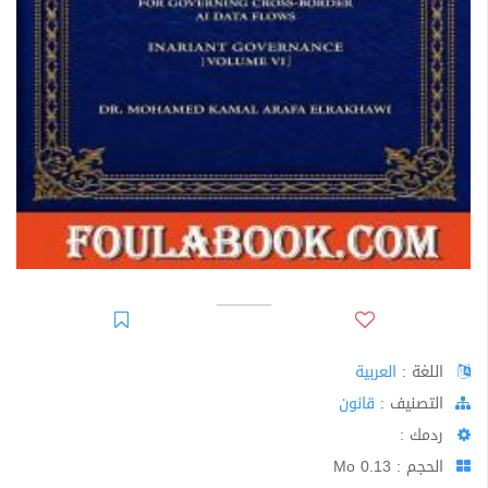
اللغة :
العربية
اﻟﺘﺼﻨﻴﻒ :
قانون
ردمك :
الحجم : 0.13 Mo