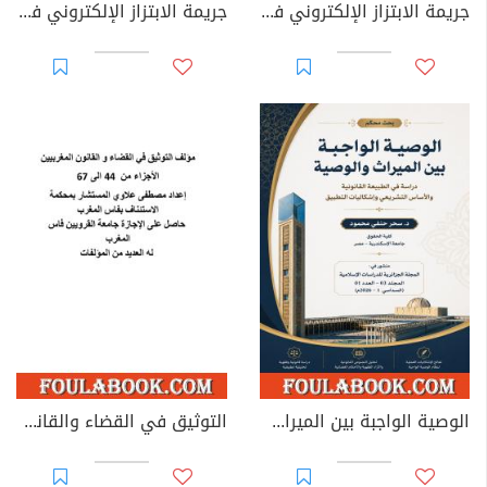
جريمة الابتزاز الإلكتروني في القوانين العربية
جريمة الابتزاز الإلكتروني في القانون الجزائري
الوصية الواجبة بين الميراث والوصية: دراسة في الطبيعة القانونية والأساس التشريعي وإشكاليات التطبيق
التوثيق في القضاء والقانون المغربيين - الأجزاء من 44 إلى 67