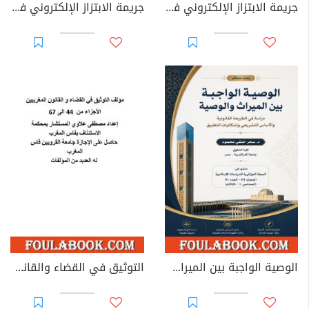
جريمة الابتزاز الإلكتروني في القوانين العربية
جريمة الابتزاز الإلكتروني في القانون الجزائري
الوصية الواجبة بين الميراث والوصية: دراسة في الطبيعة القانونية والأساس التشريعي وإشكاليات التطبيق
التوثيق في القضاء والقانون المغربيين - الأجزاء من 44 إلى 67