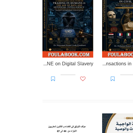
EL-RAKHAWI DOCTRINE on Digital Slavery
EL RAKHAWI MIND on the Doctrine of Simulation and Sham Transactions in Civil Law