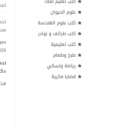
كتب تعليم لغات
لمح
علوم الحيوان
كتب علوم الهندسة
محم
كتب طرائف و نوادر
ges
كتب تعليمية
026
طبخ وطعام
رياضة وتسالي
دكت
قضايا فكرية
هذا