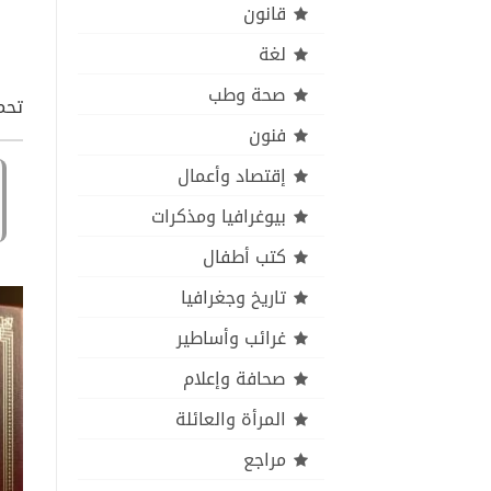
قانون
لغة
صحة وطب
تحميل كتاب ean Law pdf
فنون
إقتصاد وأعمال
بيوغرافيا ومذكرات
كتب أطفال
تاريخ وجغرافيا
غرائب وأساطير
صحافة وإعلام
المرأة والعائلة
مراجع