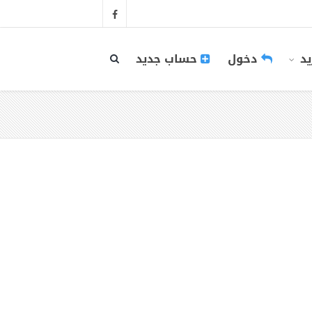
يد
دخول
حساب جديد