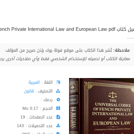
The Universal Codex of French Private International Law and Europ
ملاحظة:
نُشر هذا الكتاب على موقع فولة بوك بإذن صريح من المؤلف
معاينة الكتاب أو تحميله للإستخدام الشخصي فقط وأي صلاحيات أخرى يج
اللغة :
العربية
اﻟﺘﺼﻨﻴﻒ :
قانون
ردمك :
الحجم : 0.17 Mo
عدد الصفحات : 19
عدد التحميلات : 143