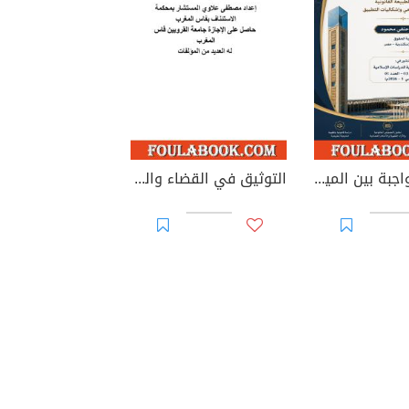
الوصية الواجبة بين الميراث والوصية: دراسة في الطبيعة القانونية والأساس التشريعي وإشكاليات التطبيق
التوثيق في القضاء والقانون المغربيين - الأجزاء من 44 إلى 67