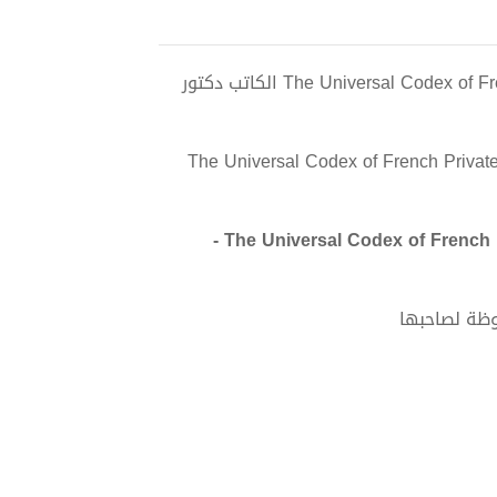
تحميل كتاب The Universal Codex of French Private International Law and European Law pdf الكاتب دكتور
The Universal Codex of French Privat
تحميل كتاب The Universal Codex of French Private International Law and European Law PDF -
وظة لصاحبها