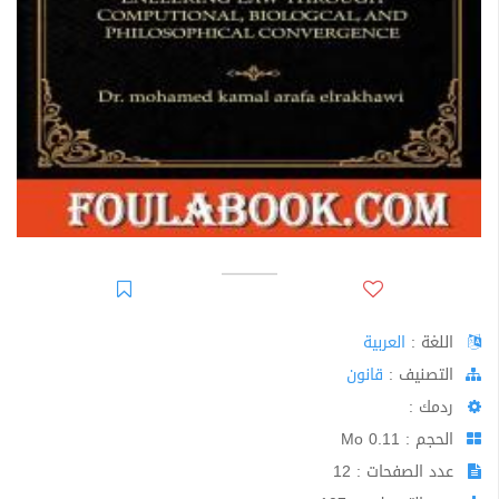
اللغة :
العربية
اﻟﺘﺼﻨﻴﻒ :
قانون
ردمك :
الحجم : 0.11 Mo
عدد الصفحات : 12