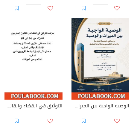
الوصية الواجبة بين الميراث والوصية: دراسة في الطبيعة القانونية والأساس التشريعي وإشكاليات التطبيق
التوثيق في القضاء والقانون المغربيين - الأجزاء من 44 إلى 67