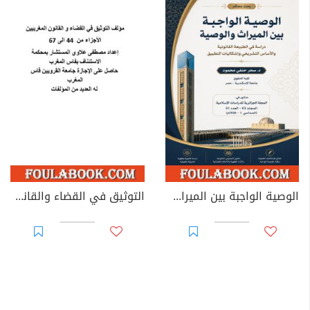
الوصية الواجبة بين الميراث والوصية: دراسة في الطبيعة القانونية والأساس التشريعي وإشكاليات التطبيق
التوثيق في القضاء والقانون المغربيين - الأجزاء من 44 إلى 67