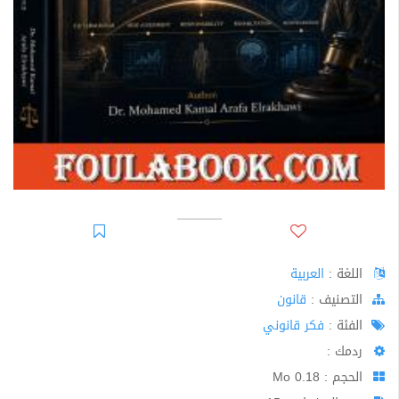
اللغة :
العربية
اﻟﺘﺼﻨﻴﻒ :
قانون
الفئة :
فكر قانوني
ردمك :
الحجم : 0.18 Mo