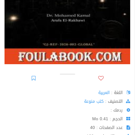
اللغة :
العربية
اﻟﺘﺼﻨﻴﻒ :
كتب منوعة
ردمك :
الحجم : 0.41 Mo
عدد الصفحات : 40