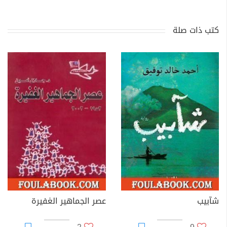
كتب ذات صلة
شآبيب
عصر الجماهير الغفيرة