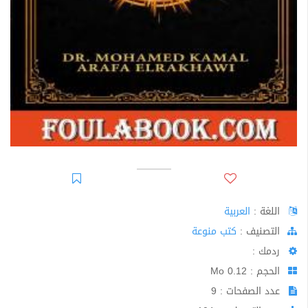
اللغة :
العربية
اﻟﺘﺼﻨﻴﻒ :
كتب منوعة
ردمك :
الحجم : 0.12 Mo
عدد الصفحات : 9