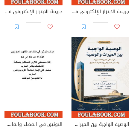
جريمة الابتزاز الإلكتروني في القوانين العربية
جريمة الابتزاز الإلكتروني في القانون الجزائري
الوصية الواجبة بين الميراث والوصية: دراسة في الطبيعة القانونية والأساس التشريعي وإشكاليات التطبيق
التوثيق في القضاء والقانون المغربيين - الأجزاء من 44 إلى 67