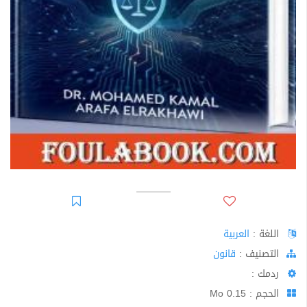
اللغة :
العربية
اﻟﺘﺼﻨﻴﻒ :
قانون
ردمك :
الحجم : 0.15 Mo