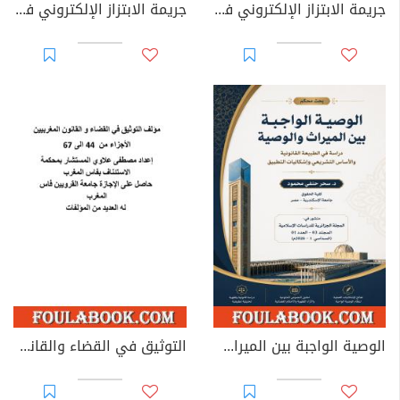
جريمة الابتزاز الإلكتروني في القوانين العربية
جريمة الابتزاز الإلكتروني في القانون الجزائري
الوصية الواجبة بين الميراث والوصية: دراسة في الطبيعة القانونية والأساس التشريعي وإشكاليات التطبيق
التوثيق في القضاء والقانون المغربيين - الأجزاء من 44 إلى 67