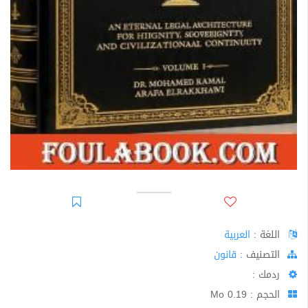
اللغة :
العربية
اﻟﺘﺼﻨﻴﻒ :
قانون
ردمك :
الحجم : 0.19 Mo