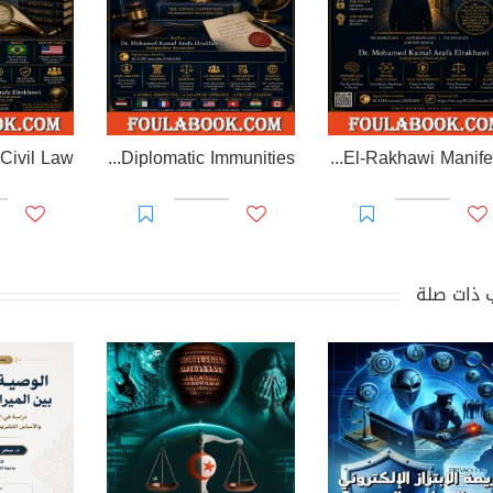
EL-RAKHAWI MONOGRAPH on Diplomatic Immunities
Prisoner of Perception: The El-Rakhawi Manifesto
 ذات صلة