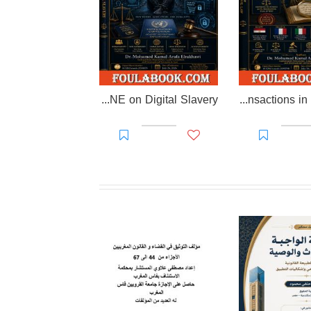
EL-RAKHAWI DOCTRINE on Digital Slavery
EL RAKHAWI MIND on the Doctrine of Simulation and Sham Transactions in Civil Law