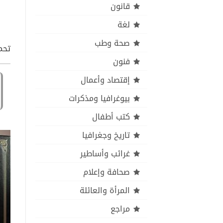
قانون
لغة
صحة وطب
تحميل كتاب stice pdf
فنون
إقتصاد وأعمال
بيوغرافيا ومذكرات
كتب أطفال
تاريخ وجغرافيا
غرائب وأساطير
صحافة وإعلام
المرأة والعائلة
مراجع