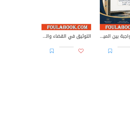
الوصية الواجبة بين الميراث والوصية: دراسة في الطبيعة القانونية والأساس التشريعي وإشكاليات التطبيق
التوثيق في القضاء والقانون المغربيين - الأجزاء من 44 إلى 67