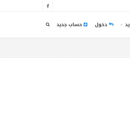
يد
دخول
حساب جديد