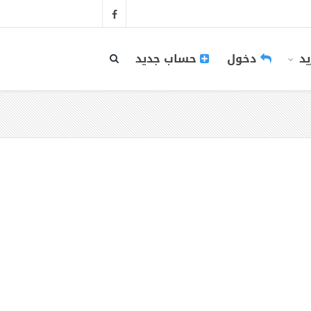
يد
دخول
حساب جديد