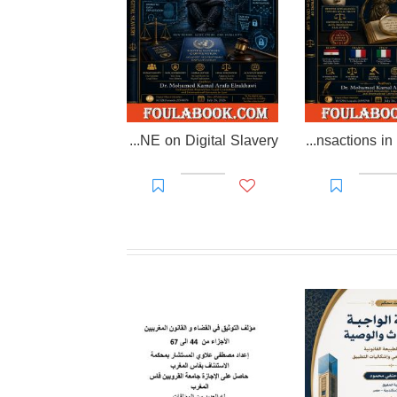
EL-RAKHAWI DOCTRINE on Digital Slavery
EL RAKHAWI MIND on the Doctrine of Simulation and Sham Transactions in Civil Law