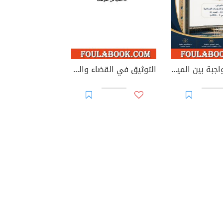
الوصية الواجبة بين الميراث والوصية: دراسة في الطبيعة القانونية والأساس التشريعي وإشكاليات التطبيق
التوثيق في القضاء والقانون المغربيين - الأجزاء من 44 إلى 67