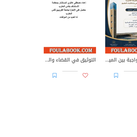
الوصية الواجبة بين الميراث والوصية: دراسة في الطبيعة القانونية والأساس التشريعي وإشكاليات التطبيق
التوثيق في القضاء والقانون المغربيين - الأجزاء من 44 إلى 67