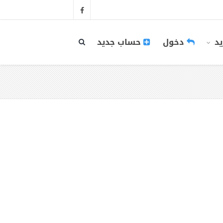
يد
دخول
حساب جديد