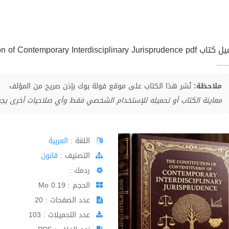
The Constitution of Contemporary Interdisciplinary Jurispru
ملاحظة:
نُشر هذا الكتاب على موقع فولة بوك بإذن صريح من المؤلف
معاينة الكتاب أو تحميله للإستخدام الشخصي فقط وأي صلاحيات أخرى يج
اللغة :
العربية
اﻟﺘﺼﻨﻴﻒ :
قانون
ردمك :
الحجم : 0.19 Mo
عدد الصفحات : 20
عدد التحميلات : 103