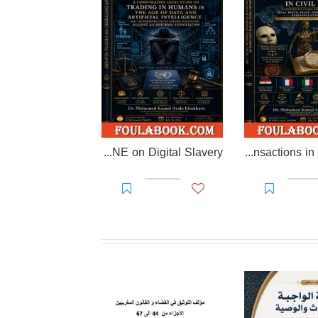
EL-RAKHAWI DOCTRINE on Digital Slavery
EL RAKHAWI MIND on the Doctrine of Simulation and Sham Transactions in Civil Law