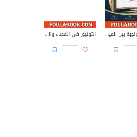
الوصية الواجبة بين الميراث والوصية: دراسة في الطبيعة القانونية والأساس التشريعي وإشكاليات التطبيق
التوثيق في القضاء والقانون المغربيين - الأجزاء من 44 إلى 67