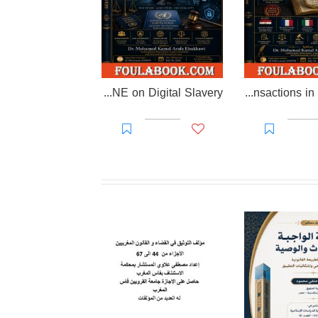
EL-RAKHAWI DOCTRINE on Digital Slavery
EL RAKHAWI MIND on the Doctrine of Simulation and Sham Transactions in Civil Law