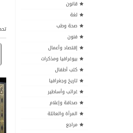
قانون
لغة
صحة وطب
تحميل كتاب pdf
فنون
إقتصاد وأعمال
بيوغرافيا ومذكرات
كتب أطفال
تاريخ وجغرافيا
غرائب وأساطير
صحافة وإعلام
المرأة والعائلة
مراجع