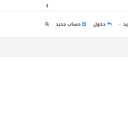
يد
دخول
حساب جديد