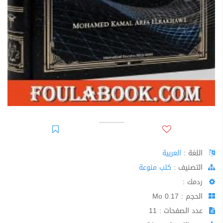
اللغة :
العربية
اﻟﺘﺼﻨﻴﻒ :
كتب منوعة
ردمك :
الحجم : 0.17 Mo
عدد الصفحات : 11