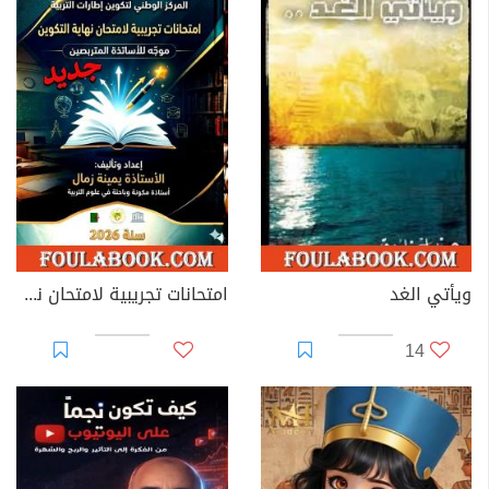
ويأتي الغد
امتحانات تجريبية لامتحان نهاية التكوين – موجه للأساتذة المتربصين
14