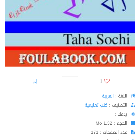
1
اللغة :
العربية
اﻟﺘﺼﻨﻴﻒ :
كتب تعليمية
ردمك :
الحجم : 1.32 Mo
عدد الصفحات : 171