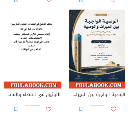
الوصية الواجبة بين الميراث والوصية: دراسة في الطبيعة القانونية والأساس التشريعي وإشكاليات التطبيق
التوثيق في القضاء والقانون المغربيين - الأجزاء من 44 إلى 67