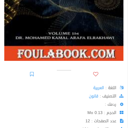
اللغة :
العربية
اﻟﺘﺼﻨﻴﻒ :
قانون
ردمك :
الحجم : 0.13 Mo
عدد الصفحات : 12