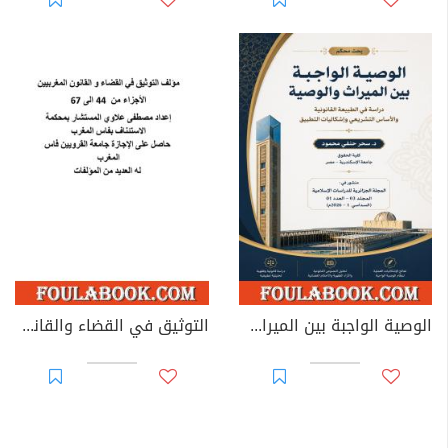
الوصية الواجبة بين الميراث والوصية: دراسة في الطبيعة القانونية والأساس التشريعي وإشكاليات التطبيق
التوثيق في القضاء والقانون المغربيين - الأجزاء من 44 إلى 67