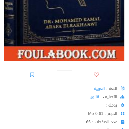
اللغة :
العربية
اﻟﺘﺼﻨﻴﻒ :
قانون
ردمك :
الحجم : 0.61 Mo
عدد الصفحات : 66