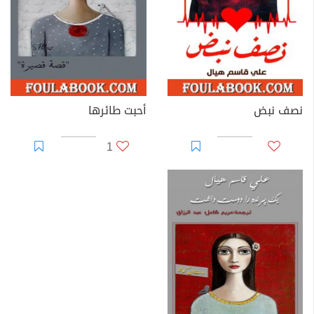
نصف نبض
أحبت طائرها
1