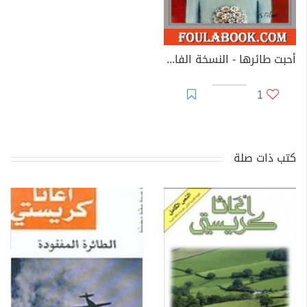
أحبت طائرها - النسخة الفارسية
1
كتب ذات صلة